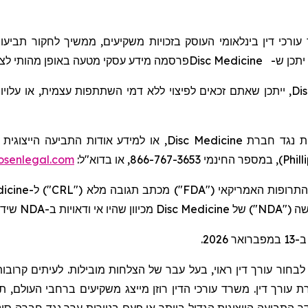
, רכי דין בינלאומי העוסק בזכויות משקיעים, ממשיך לחקור
תביעו
מידע עסקי מטעה באופן מהותי לצ.
פרסמה
Disc Medicine
 יתכן ש
ייתכן שאתם זכאים לפיצוי ללא דמי השתתפות עצמית, או עלויות
,
Di
או למידע אודות התביעה הייצוגית ה:
Disc Medicine
ית נגד חברת
senlegal.com
), במספר החינמי 866-767-3653, או בדוא"ל:
Phill
dicine
") ל-
CRL
") מכתב תגובה מלא ("
FDA
שיד.
NDA
מכיוון שהיו אי ודאויות ב-
Disc Medicine
") של
NDA
חדשה
בחור עורך דין ראוי, בעל עבר של הצלחות מובילות. לעיתים קרובות,
ורך דין. משרד עורכי הדין רוזן מייצג משקיעים ברחבי העולם, תוך ר