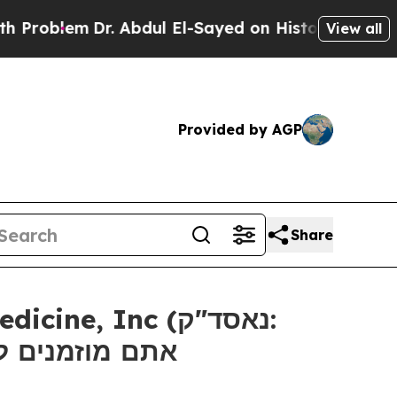
blem
Dr. Abdul El-Sayed on Historic Michigan Win:
View all
Provided by AGP
Share
אתם מוזמנים ליצו