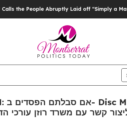
he People Abruptly Laid off “Simply a Math Pro
ר קשר עם משרד רוזן עורכי הדין בנוג