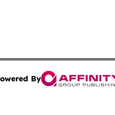
owered By
ubmit Press Release
Terms & Conditions
Copyright/DMCA
nc. dba Affinity Group Publishing & Montserrat Politics To