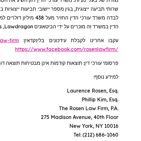
נגזרת של בעלי מניות. משרד עורכי הדין רוזן השיג את הסד
לבדה משרד עורכי הדין החזיר מעל 438 מיליון דולרים למשקיעים. בשנת 2020, השותף המייסד לורנס רוזן הוכרז על ידי חברת
s
,
Lawdragon
הדין במשרד זה מוכרים על ידי הביטאונים
law-firm
עקבו אחרינו לקבלת עידכונים בלינקדאין:
https://www.facebook.com/rosenlawfirm/
פרסומי עורכי דין: תוצאות קודמות אינן מבטיחות תוצאה ד.
למידע נוסף:
Laurence Rosen, Esq.
Phillip Kim, Esq.
The Rosen Law Firm, P.A.
275 Madison Avenue, 40th Floor
New York, NY 10016
Tel: (212) 686-1060