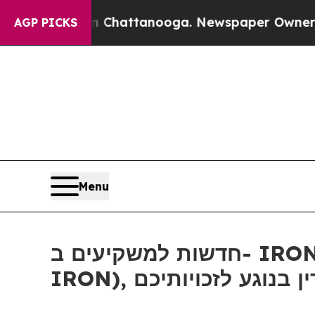
Chaos in Chattanooga. Newspaper Owner Calls t
AGP PICKS
Menu
חדשות למשקיעים ב- IRON: אם סבלתם הפסדים ב- Disc Medicine, Inc (נאסד"ק:
IRON), ע לזכויותיכם