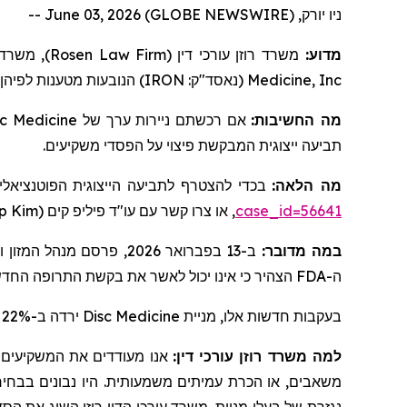
ניו יורק, June 03, 2026 (GLOBE NEWSWIRE) --
משרד עו
)
Rosen Law Firm
משרד רוזן עורכי דין (
מדוע:
הנובעות מטענות לפיהן-
)
IRON
(נאסד"ק:
Medicine, Inc
sc Medicine
אם רכשתם ניירות ערך של
מה החשיבות:
תביעה ייצוגית המבקשת פיצוי על הפסדי משקיעים.
מה הלאה:
בכדי להצטרף לתביעה הייצוגית הפוטנציאל
ip Kim
, או צרו קשר עם עו"ד פיליפ קים (
case_id=56641
ב-13 בפברואר 2026, פרסם מנהל המזון והתרופות האמריקאי ("
:
במה מדובר
הצהיר כי אינו יכול לאשר את בקשת התרופה ה ("
FDA
ה-
ירדה ב-22% ב-13 במפברואר 2026.
Disc Medicine
בעקבות חדשות אלו, מניית
למה משרד רוזן עורכי דין:
אנו מעודדים את המשקיעים ל,
משאבים, או הכרת עמיתים משמעותית. היו נבונים בבחירת ע