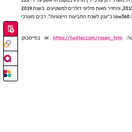
ISS
ת. משרד רוזן עורכי דין מדורג במקום הראשון על ידי
שרותי תביעה ייצוגית, בגין מספר יישובי תביעות ייצוגיות בשנת 2017. המשרד מדורג בין ארבעת הראשונים מדי שנה מאז שנת 2013, והחזיר מאות מיליוני דולרים למשקיעים. בשנת 2019
מעורכי
כ"ענק לשכת התביעות הייצוגיות". רבים
law360
או בפייסבוק:
https://twitter.com/rosen_firm
יטר