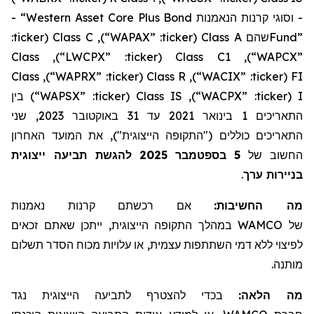
- “Western Asset Core Plus Bond
קרנות הנאמנות
וסוגי
-
:
ticker
(
Class C
),
“WAPAX”
:
ticker
(
Class A
שהם
Fund”
Class
),
“LWCPX”
:
ticker
(
Class C1
),
“WAPCX”
Class
),
“WAPRX”
:
ticker
(
Class R
),
“WACIX”
:
ticker
(
FI
בין
)
“WAPSX”
:
ticker
(
Class IS
),
“WACPX”
:
ticker
(
I
, שני
2023
באוקטובר
31
עד
2021
בינואר
1
התאריכים
התאריכים כוללים ("התקופה הייצוגית"), את המועד האחרון
להגשת תביעה ייצוגית
2025
בספטמבר
5
החשוב של
.
בניירות ערך
מה החשיבות:
אם רכשתם
קרנות נאמנות
, ייתכן שאתם זכאים
במהלך התקופה הייצוגית
WAMCO
של
לפיצוי ללא דמי השתתפות עצמית, או עלויות מכוח הסדר תשלום
מותנה.
מה הלאה:
בכדי להצטרף לתביעה הייצוגית נגד