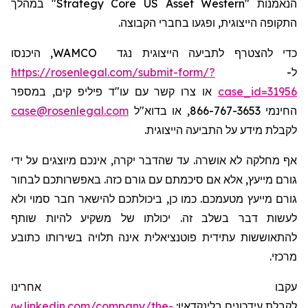
" במהלך
Strategy
Core
US
Asset
Western
הנאמנות "
ה
תקופ
ה
הייצוגית
, ופגעו בחברי הקבוצה.
, היכנסו
WAMCO
כדי להצטרף לתביעה הייצוגית נגד
https://rosenlegal.com/submit-form/?
ל-
או צרו קשר עם עו"ד פיליפ קים, במספר
case_id=31956
case@rosenlegal.com
החינמי 866-767-3653, או בדוא"ל
לקבלת מידע על התביעה הייצוגית.
אף מחלקה לא אושרה. עד שהדבר יקרה, אינכם מיוצגים על ידי
גורם מייעץ, אלא אם סיכמתם עם גורם כזה. באפשרותכם לבחור
גורם מייעץ מטעמכם. כמו כן, ביכולתכם להישאר חבר סמוי ולא
לעשות דבר בשלב זה. יכולתו של משקיע להיות שותף
להתאוששות עתידית פוטנציאלית אינה תלויה בשירותו כתובע
מרכזי.
עקבו אחרינו
/www.linkedin.com/company/the-
:
בלינקדאין
עידכונים
לקבלת