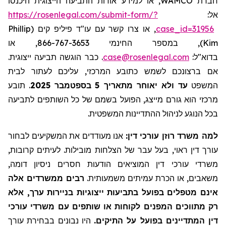
, או למידע אודות התביעה הייצוגית היכנסו
WAMCO
חברת
https://rosenlegal.com/submit-form/?
אל:
Phillip
, או צרו קשר עם עו"ד פיליפ קים (
case_id=31956
), במספר החינמי 866-767-3653, או
Kim
. כבר הוגשה תביעה ייצוגית.
case@rosenlegal.com
בדוא"ל:
אם ברצונכם לשמש כתובע המרכזי, עליכם לעתור לבית
תובע
.
בספטמבר 2025
5
עד ולא יאוחר מתאריך
המשפט
מרכזי הוא גורם מייצג, הפועל בשמם של כל השותפים לתביעה
בכל הנוגע לניהול ההתדיינות המשפטית.
למה משרד רוזן עורכי דין:
אנו מעודדים את המשקיעים לבחור
עורך דין ראוי, בעל עבר של הצלחות מובילות. לעיתים קרובות,
משרדי עורכי דין המוציאים הודעות חסרים ניסיון דומה,
משאבים, או הכרת עמיתים משמעותית.
רבים ממשרדים אלה
אינם מטפלים בפועל בתביעות ייצוגיות בניירות ערך, אלא
רק מתווכים המפנים לקוחות או שותפים עם משרדי עורכי
דין המתדיינים בפועל על התיקים.
היו נבונים בבחירת עורך