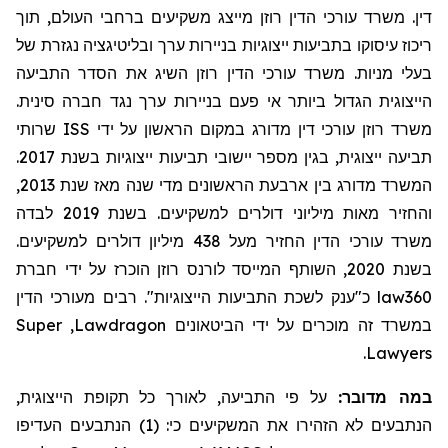
דין. משרד עורכי הדין רוזן מייצג משקיעים ברחבי העולם, תוך
ריכוז עיסוקו בתביעות ייצוגיות בניירות ערך ובליטיגציה נגזרת של
בעלי מניות. משרד עורכי הדין רוזן השיג את הסדר התביעה
הייצוגית הגדול ביותר אי פעם בניירות ערך נגד חברה סינית.
שרותי
ISS
משרד רוזן עורכי דין מדורג במקום הראשון על ידי
תביעה ייצוגית, בגין מספר יישובי תביעות ייצוגיות בשנת 2017.
המשרד מדורג בין ארבעת הראשונים מדי שנה מאז שנת 2013,
והחזיר מאות מיליוני דולרים למשקיעים. בשנת 2019 לבדה
משרד עורכי הדין החזיר
מעל
438 מיליון דולרים למשקיעים.
בשנת 2020, השותף המייסד לורנס רוזן הוכרז על ידי חברת
מעורכי הדין
כ"ענק לשכת התביעות הייצוגיות". רבים
law360
Super
,
Lawdragon
במשרד זה מוכרים על ידי הביטאונים
.
Lawyers
במה מדובר:
על פי התביעה, לאורך כל תקופת הייצוגית,
הנתבעים לא הזהירו את המשקיעים כי: (1) הנתבעים העדיפו