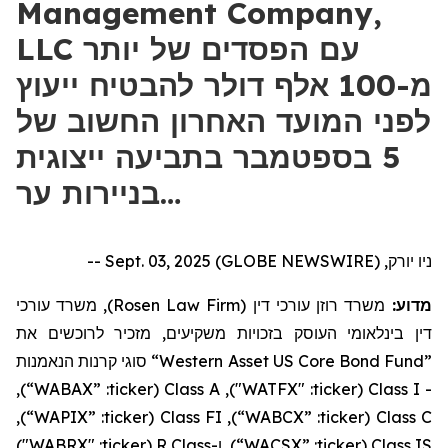
Management Company,
LLC עם הפסדים של יותר
מ-100 אלף דולר להבטיח ייעוץ
לפני המועד האחרון החשוב של
5 בספטמבר בתביעה ייצוגית
בניירות ער…
ניו יורק, Sept. 03, 2025 (GLOBE NEWSWIRE) --
), משרד עורכי
Rosen Law Firm
משרד רוזן עורכי דין (
מדוע:
דין בינלאומי העוסק בזכויות משקיעים, מזכיר לרוכשים את
סוגי קרנות הנאמנות
“Western Asset US Core Bond Fund”
),
“WABAX”
:
ticker
(
Class A
: "WATFX"),
ticker
(
Class I
-
),
“WAPIX”
:
ticker
(
Class FI
),
“WABCX”
:
ticker
(
Class C
: "WABRX")
ticker
R (
Class
ו-
),
“WACSX”
:
ticker
(
Class IS