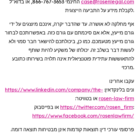
החינמי 866-767-3653, או בדוא"ל
case@rosenlegal.com
לקבלת מידע על התביעה הייצוגית.
אף מחלקה לא אושרה. עד שהדבר יקרה, אינכם מיוצגים על ידי
גורם מייעץ, אלא אם סיכמתם עם גורם כזה. באפשרותכם לבחור
גורם מייעץ מטעמכם. כמו כן, ביכולתכם להישאר חבר סמוי ולא
לעשות דבר בשלב זה. יכולתו של משקיע להיות שותף
להתאוששות עתידית פוטנציאלית אינה תלויה בשירותו כתובע
מרכזי.
עקבו אחרינו
https://www.linkedin.com/company/the-
דכונים בלינקדאין
או בטוויטר:
rosen-law-firm
https://twitter.com/rosen_firm
או בפייסבוק:
https://www.facebook.com/rosenlawfirm/
פרסומי עורכי דין: תוצאות קודמות אינן מבטיחות תוצאה דומה.