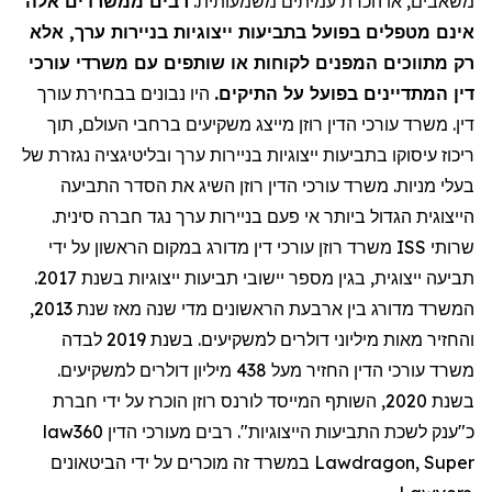
משאבים, או הכרת עמיתים משמעותית.
רבים ממשרדים אלה
אינם מטפלים בפועל בתביעות ייצוגיות בניירות ערך, אלא
רק מתווכים המפנים לקוחות או שותפים עם משרדי עורכי
דין המתדיינים בפועל על התיקים.
היו נבונים בבחירת עורך
דין. משרד עורכי הדין רוזן מייצג משקיעים ברחבי העולם, תוך
ריכוז עיסוקו בתביעות ייצוגיות בניירות ערך ובליטיגציה נגזרת של
בעלי מניות. משרד עורכי הדין רוזן השיג את הסדר התביעה
הייצוגית הגדול ביותר אי פעם בניירות ערך נגד חברה סינית.
משרד רוזן עורכי דין מדורג במקום הראשון על ידי ISS שרותי
תביעה ייצוגית, בגין מספר יישובי תביעות ייצוגיות בשנת 2017.
המשרד מדורג בין ארבעת הראשונים מדי שנה מאז שנת 2013,
והחזיר מאות מיליוני דולרים למשקיעים. בשנת 2019 לבדה
משרד עורכי הדין החזיר מעל 438 מיליון דולרים למשקיעים.
בשנת 2020, השותף המייסד לורנס רוזן הוכרז על ידי חברת
law360 כ"ענק לשכת התביעות הייצוגיות". רבים מעורכי הדין
במשרד זה מוכרים על ידי הביטאונים Lawdragon, Super