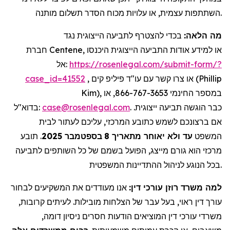
השתתפות עצמית, או עלויות מכוח הסדר תשלום מותנה.
מה הלאה:
בכדי להצטרף לתביעה הייצוגית נגד
חברת Centene, או למידע אודות התביעה הייצוגית היכנסו
אל:
https://rosenlegal.com/submit-form/?
case_id=41552
, או צרו קשר עם עו"ד פיליפ קים (Phillip
Kim), במספר החינמי 866-767-3653, או
בדוא"ל:
case@rosenlegal.com
. כבר הוגשה תביעה ייצוגית.
אם ברצונכם לשמש כתובע המרכזי, עליכם לעתור לבית
תובע
.
בספטמבר 2025
עד ולא יאוחר מתאריך 8
המשפט
מרכזי הוא גורם מייצג, הפועל בשמם של כל השותפים לתביעה
בכל הנוגע לניהול ההתדיינות המשפטית.
למה משרד רוזן עורכי דין:
אנו מעודדים את המשקיעים לבחור
עורך דין ראוי, בעל עבר של הצלחות מובילות. לעיתים קרובות,
משרדי עורכי דין המוציאים הודעות חסרים ניסיון דומה,