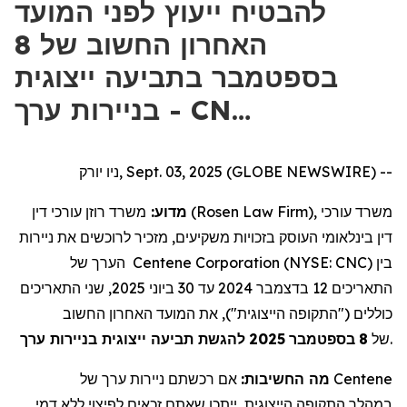
להבטיח ייעוץ לפני המועד
האחרון החשוב של 8
בספטמבר בתביעה ייצוגית
בניירות ערך - CN…
ניו יורק, Sept. 03, 2025 (GLOBE NEWSWIRE) --
מדוע:
משרד רוזן עורכי דין (Rosen Law Firm), משרד עורכי
דין בינלאומי העוסק בזכויות משקיעים, מזכיר לרוכשים את ניירות
הערך של Centene Corporation (NYSE: CNC) בין
התאריכים 12 בדצמבר 2024 עד 30 ביוני 2025, שני התאריכים
כוללים ("התקופה הייצוגית"), את המועד האחרון החשוב
להגשת תביעה ייצוגית בניירות ערך
2025
בספטמבר
8
של
.
מה החשיבות:
אם רכשתם ניירות ערך של Centene
במהלך התקופה הייצוגית, ייתכן שאתם זכאים לפיצוי ללא דמי