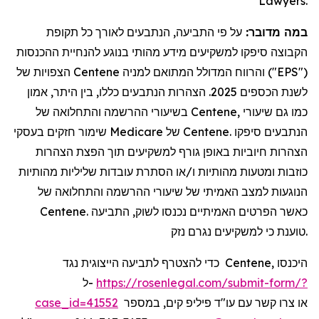
Lawyers.
במה מדובר:
על פי התביעה, הנתבעים לאורך כל תקופת
הקבוצה סיפקו למשקיעים מידע מהותי בנוגע להנחיית ההכנסות
הצפויות של Centene והרווח המדולל המתואם למניה ("EPS")
לשנת הכספים 2025. הצהרות הנתבעים כללו, בין היתר, אמון
בשיעורי ההרשמה והתחלואה של Centene, כמו גם שיעורי
שימור חזקים בעסקי Medicare של Centene. הנתבעים סיפקו
הצהרות חיוביות באופן גורף למשקיעים תוך הפצת הצהרות
כוזבות ומטעות מהותיות ו/או הסתרת עובדות שליליות מהותיות
הנוגעות למצב האמיתי של שיעורי ההרשמה והתחלואה של
Centene. כאשר הפרטים האמיתיים נכנסו לשוק, התביעה
טוענת כי למשקיעים נגרם נזק.
כדי להצטרף לתביעה הייצוגית נגד Centene, היכנסו
ל-
https://rosenlegal.com/submit-form/?
case_id=41552
או צרו קשר עם עו"ד פיליפ קים, במספר